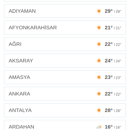
ADIYAMAN
29°
/ 29°
AFYONKARAHİSAR
21°
/ 21°
AĞRI
22°
/ 22°
AKSARAY
24°
/ 24°
AMASYA
23°
/ 23°
ANKARA
22°
/ 22°
ANTALYA
28°
/ 28°
ARDAHAN
16°
/ 16°