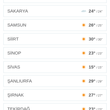
SAKARYA
24°
/ 24°
SAMSUN
26°
/ 25°
SİİRT
30°
/ 30°
SİNOP
23°
/ 23°
SİVAS
15°
/ 15°
ŞANLIURFA
29°
/ 29°
ŞIRNAK
27°
/ 27°
TEKİRDAĞ
23°
/ 23°