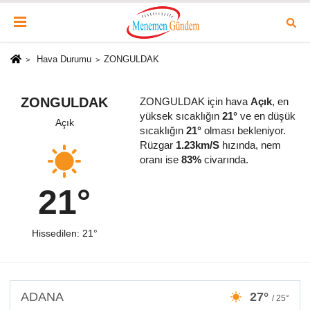
Hava Durumu
ZONGULDAK
ZONGULDAK
ZONGULDAK için hava
Açık
, en
yüksek sıcaklığın
21°
ve en düşük
Açık
sıcaklığın
21°
olması bekleniyor.
Rüzgar
1.23km/S
hızında, nem
oranı ise
83%
civarında.
21°
Hissedilen: 21°
ADANA
27°
/ 25°