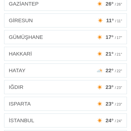
GAZİANTEP
26°
/ 26°
GİRESUN
11°
/ 11°
GÜMÜŞHANE
17°
/ 17°
HAKKARİ
21°
/ 21°
HATAY
22°
/ 22°
IĞDIR
23°
/ 23°
ISPARTA
23°
/ 23°
İSTANBUL
24°
/ 24°