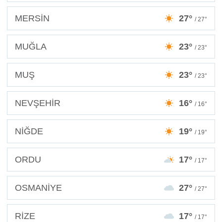
MERSİN
27°
/ 27°
MUĞLA
23°
/ 23°
MUŞ
23°
/ 23°
NEVŞEHİR
16°
/ 16°
NİĞDE
19°
/ 19°
ORDU
17°
/ 17°
OSMANİYE
27°
/ 27°
RİZE
17°
/ 17°