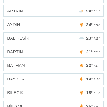
ARTVİN
24°
/ 24°
AYDIN
24°
/ 24°
BALIKESİR
23°
/ 23°
BARTIN
21°
/ 21°
BATMAN
32°
/ 32°
BAYBURT
19°
/ 19°
BİLECİK
18°
/ 18°
BİNGÖL
25°
/ 25°