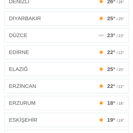
DENİZLİ
26°
/ 26°
DİYARBAKIR
25°
/ 25°
DÜZCE
23°
/ 23°
EDİRNE
22°
/ 22°
ELAZIĞ
25°
/ 25°
ERZİNCAN
22°
/ 22°
ERZURUM
18°
/ 18°
ESKİŞEHİR
19°
/ 19°