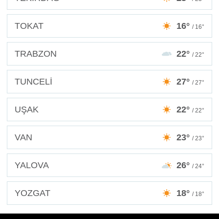
TOKAT
16°
/ 16°
TRABZON
22°
/ 22°
TUNCELİ
27°
/ 27°
UŞAK
22°
/ 22°
VAN
23°
/ 23°
YALOVA
26°
/ 24°
YOZGAT
18°
/ 18°