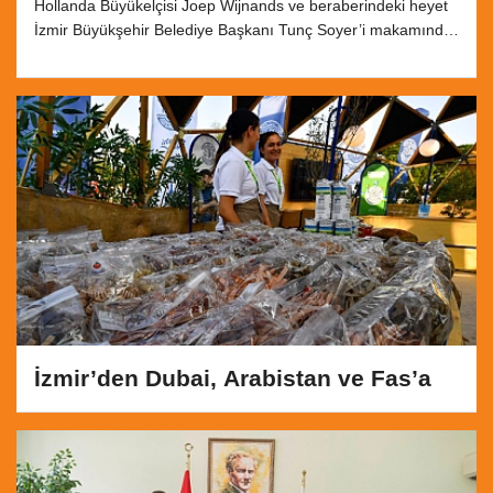
Hollanda Büyükelçisi Joep Wijnands ve beraberindeki heyet
İzmir Büyükşehir Belediye Başkanı Tunç Soyer’i makamında
ziyaret etti. Başkan Soyer, 2026’da düzenleyecekleri
Botanik EXPO’su için Hollanda’nın tecrübe ve birikiminden
yararlanmak istediklerini söyledi. Büyükelçi Wijnands ise pek
çok alanda iş birliğine açık olduklarını iletti.
İzmir’den Dubai, Arabistan ve Fas’a