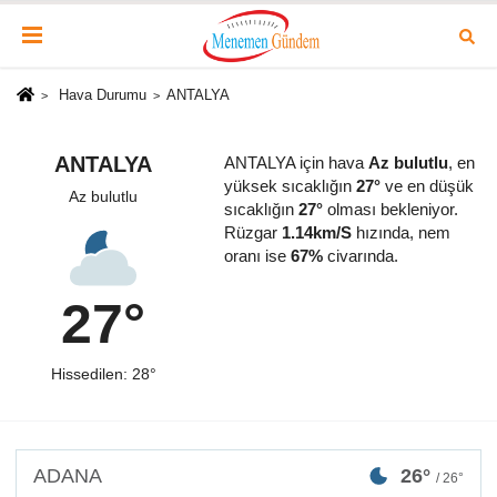
Hava Durumu
ANTALYA
ANTALYA
ANTALYA için hava
Az bulutlu
, en
yüksek sıcaklığın
27°
ve en düşük
Az bulutlu
sıcaklığın
27°
olması bekleniyor.
Rüzgar
1.14km/S
hızında, nem
oranı ise
67%
civarında.
27°
Hissedilen: 28°
ADANA
26°
/ 26°