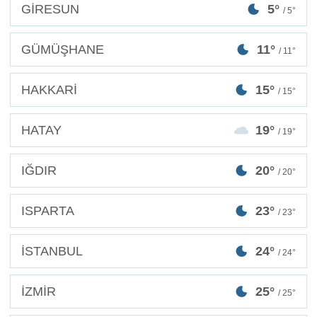
GİRESUN
5°
/ 5°
GÜMÜŞHANE
11°
/ 11°
HAKKARİ
15°
/ 15°
HATAY
19°
/ 19°
IĞDIR
20°
/ 20°
ISPARTA
23°
/ 23°
İSTANBUL
24°
/ 24°
İZMİR
25°
/ 25°