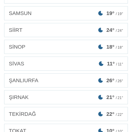
SAMSUN
19°
/ 19°
SİİRT
24°
/ 24°
SİNOP
18°
/ 18°
SİVAS
11°
/ 11°
ŞANLIURFA
26°
/ 26°
ŞIRNAK
21°
/ 21°
TEKİRDAĞ
22°
/ 22°
TOKAT
10°
/ 10°