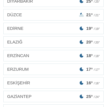
DİYARBAKIR
25°
/ 25°
DÜZCE
21°
/ 21°
EDİRNE
19°
/ 19°
ELAZIĞ
20°
/ 20°
ERZİNCAN
18°
/ 18°
ERZURUM
17°
/ 17°
ESKİŞEHİR
16°
/ 16°
GAZİANTEP
25°
/ 24°