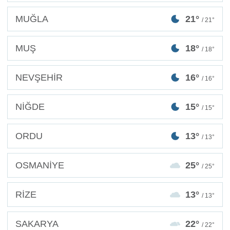
MUĞLA
21°
/ 21°
MUŞ
18°
/ 18°
NEVŞEHİR
16°
/ 16°
NİĞDE
15°
/ 15°
ORDU
13°
/ 13°
OSMANİYE
25°
/ 25°
RİZE
13°
/ 13°
SAKARYA
22°
/ 22°