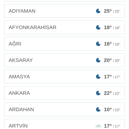
ADIYAMAN
25°
/ 25°
AFYONKARAHİSAR
18°
/ 18°
AĞRI
16°
/ 16°
AKSARAY
20°
/ 20°
AMASYA
17°
/ 17°
ANKARA
22°
/ 22°
ARDAHAN
10°
/ 10°
ARTVİN
17°
/ 17°