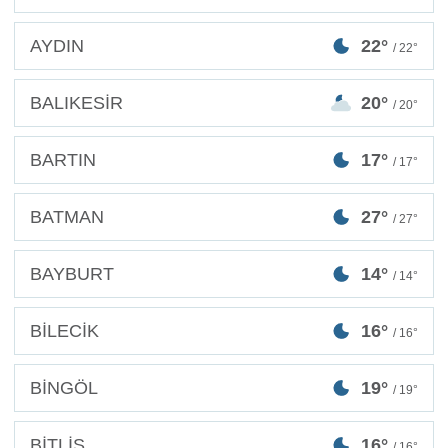
AYDIN
22°
/ 22°
BALIKESİR
20°
/ 20°
BARTIN
17°
/ 17°
BATMAN
27°
/ 27°
BAYBURT
14°
/ 14°
BİLECİK
16°
/ 16°
BİNGÖL
19°
/ 19°
BİTLİS
16°
/ 16°