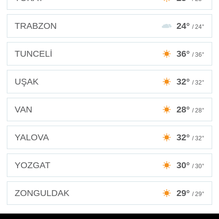
TRABZON
24°
/ 24°
TUNCELİ
36°
/ 36°
UŞAK
32°
/ 32°
VAN
28°
/ 28°
YALOVA
32°
/ 32°
YOZGAT
30°
/ 30°
ZONGULDAK
29°
/ 29°