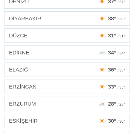
DENİZLİ
37°
/ 37°
DİYARBAKIR
38°
/ 38°
DÜZCE
31°
/ 31°
EDİRNE
34°
/ 34°
ELAZIĞ
36°
/ 36°
ERZİNCAN
33°
/ 33°
ERZURUM
28°
/ 28°
ESKİŞEHİR
30°
/ 30°