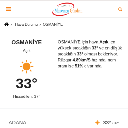
Hava Durumu
OSMANİYE
OSMANİYE
OSMANİYE için hava
Açık
, en
yüksek sıcaklığın
33°
ve en düşük
Açık
sıcaklığın
33°
olması bekleniyor.
Rüzgar
4.89km/S
hızında, nem
oranı ise
51%
civarında.
33°
Hissedilen: 37°
ADANA
33°
/ 32°