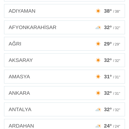
ADIYAMAN
38°
/ 38°
AFYONKARAHİSAR
32°
/ 32°
AĞRI
29°
/ 29°
AKSARAY
32°
/ 32°
AMASYA
31°
/ 31°
ANKARA
32°
/ 31°
ANTALYA
32°
/ 32°
ARDAHAN
24°
/ 24°