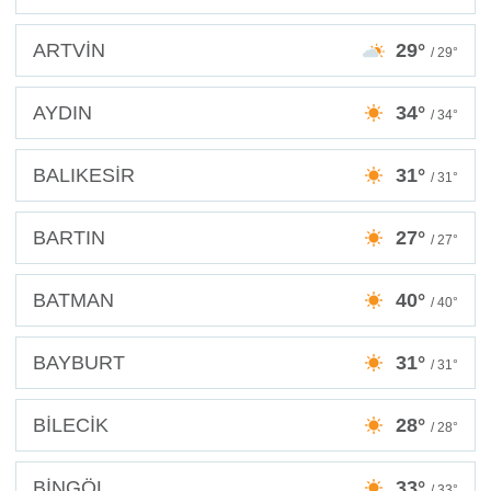
ARTVİN
29°
/ 29°
AYDIN
34°
/ 34°
BALIKESİR
31°
/ 31°
BARTIN
27°
/ 27°
BATMAN
40°
/ 40°
BAYBURT
31°
/ 31°
BİLECİK
28°
/ 28°
BİNGÖL
33°
/ 33°