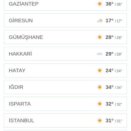
GAZİANTEP
36°
/ 36°
GİRESUN
17°
/ 17°
GÜMÜŞHANE
28°
/ 28°
HAKKARİ
29°
/ 29°
HATAY
24°
/ 24°
IĞDIR
34°
/ 34°
ISPARTA
32°
/ 32°
İSTANBUL
31°
/ 31°