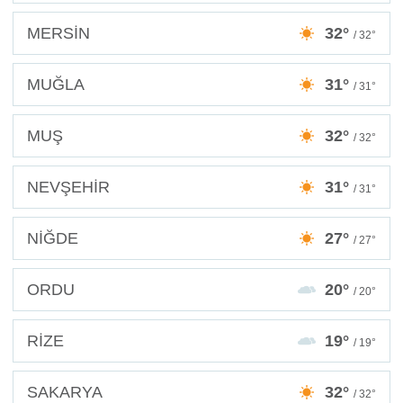
MERSİN
32°
/ 32°
MUĞLA
31°
/ 31°
MUŞ
32°
/ 32°
NEVŞEHİR
31°
/ 31°
NİĞDE
27°
/ 27°
ORDU
20°
/ 20°
RİZE
19°
/ 19°
SAKARYA
32°
/ 32°