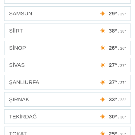
SAMSUN
29°
/ 29°
SİİRT
38°
/ 38°
SİNOP
26°
/ 26°
SİVAS
27°
/ 27°
ŞANLIURFA
37°
/ 37°
ŞIRNAK
33°
/ 33°
TEKİRDAĞ
30°
/ 30°
TOKAT
25°
/ 25°