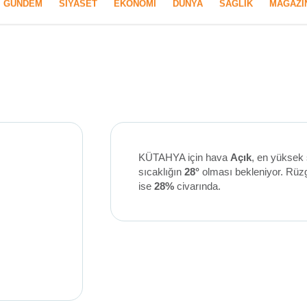
GÜNDEM
SIYASET
EKONOMI
DÜNYA
SAĞLIK
MAGAZI
izlilik İlkeleri
KÜTAHYA için hava
Açık
, en yüksek 
sıcaklığın
28°
olması bekleniyor. Rüz
ise
28%
civarında.