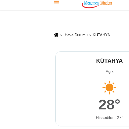
Künye
İletişim
Çerez Politikası
G
Hava Durumu
KÜTAHYA
KÜTAHYA
Açık
28°
Hissedilen: 27°