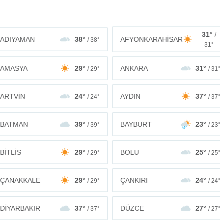
31°
/
ADIYAMAN
38°
AFYONKARAHİSAR
/ 38°
31°
AMASYA
29°
ANKARA
31°
/ 29°
/ 31
ARTVİN
24°
AYDIN
37°
/ 24°
/ 37
BATMAN
39°
BAYBURT
23°
/ 39°
/ 23
BİTLİS
29°
BOLU
25°
/ 29°
/ 25
ÇANAKKALE
29°
ÇANKIRI
24°
/ 29°
/ 24
DİYARBAKIR
37°
DÜZCE
27°
/ 37°
/ 27