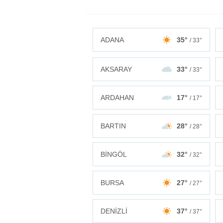
ADANA
35°
/ 33°
AKSARAY
33°
/ 33°
ARDAHAN
17°
/ 17°
BARTIN
28°
/ 28°
BİNGÖL
32°
/ 32°
BURSA
27°
/ 27°
DENİZLİ
37°
/ 37°