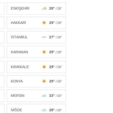
ESKİŞEHİR
28°
°
/ 28°
HAKKARİ
29°
°
/ 29°
İSTANBUL
27°
°
/ 26°
KARAMAN
29°
°
/ 29°
KIRIKKALE
29°
°
/ 29°
KONYA
29°
°
/ 29°
MERSİN
33°
°
/ 33°
NİĞDE
28°
°
/ 28°