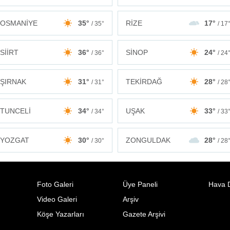
OSMANİYE
35°
RİZE
17°
/ 35°
/ 17
SİİRT
36°
SİNOP
24°
/ 36°
/ 24
ŞIRNAK
31°
TEKİRDAĞ
28°
/ 31°
/ 28
TUNCELİ
34°
UŞAK
33°
/ 34°
/ 33
ZONGULDAK
28°
YOZGAT
30°
/ 28
/ 30°
Foto Galeri
Üye Paneli
Hava 
Video Galeri
Arşiv
Köşe Yazarları
Gazete Arşivi