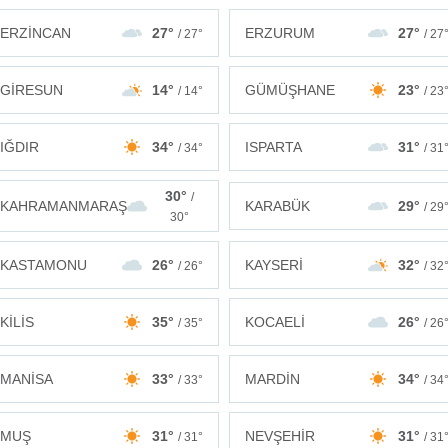
ERZİNCAN
27°
ERZURUM
27°
/ 27°
/ 27
GİRESUN
14°
GÜMÜŞHANE
23°
/ 14°
/ 23
IĞDIR
34°
ISPARTA
31°
/ 34°
/ 31
30°
/
KAHRAMANMARAŞ
KARABÜK
29°
/ 29
30°
KASTAMONU
26°
KAYSERİ
32°
/ 26°
/ 32
KİLİS
35°
KOCAELİ
26°
/ 35°
/ 26
MANİSA
33°
MARDİN
34°
/ 33°
/ 34
MUŞ
31°
NEVŞEHİR
31°
/ 31°
/ 31