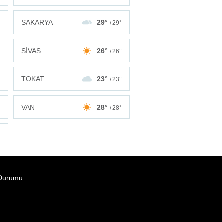
SAKARYA
29°
°
/ 29°
SİVAS
26°
°
/ 26°
TOKAT
23°
°
/ 23°
VAN
28°
°
/ 28°
°
Durumu