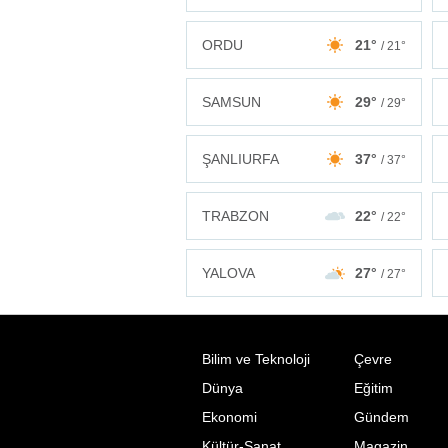
ORDU
21°
/ 21°
SAMSUN
29°
/ 29°
ŞANLIURFA
37°
/ 37°
TRABZON
22°
/ 22°
YALOVA
27°
/ 27°
Bilim ve Teknoloji
Çevre
Dünya
Eğitim
Ekonomi
Gündem
Kültür-Sanat
Magazin