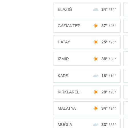
ELAZIĞ
34°
/ 34°
GAZİANTEP
37°
/ 36°
HATAY
25°
/ 25°
İZMİR
38°
/ 38°
KARS
18°
/ 18°
KIRKLARELİ
28°
/ 28°
MALATYA
34°
/ 34°
MUĞLA
33°
/ 33°