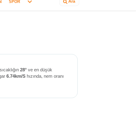
Ara
N
SPOR
sıcaklığın
28°
ve en düşük
gar
6.74km/S
hızında, nem oranı