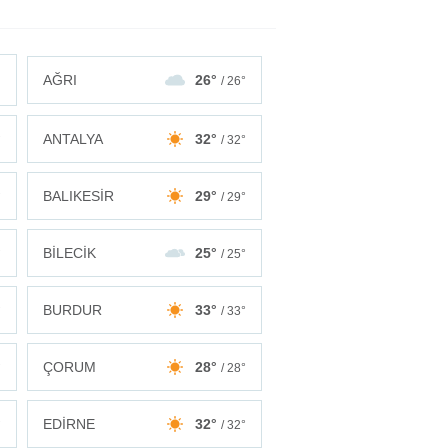
AĞRI
26°
/ 26°
ANTALYA
32°
°
/ 32°
BALIKESİR
29°
°
/ 29°
BİLECİK
25°
°
/ 25°
BURDUR
33°
°
/ 33°
ÇORUM
28°
°
/ 28°
EDİRNE
32°
°
/ 32°