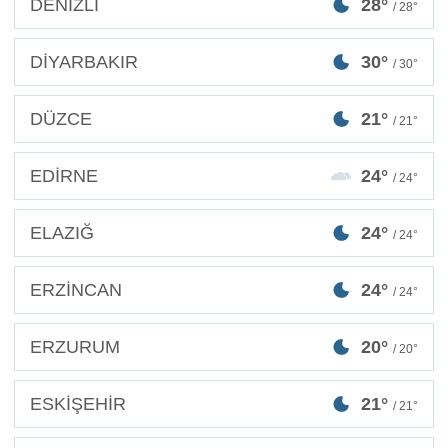
DENİZLİ
28°
/ 28°
DİYARBAKIR
30°
/ 30°
DÜZCE
21°
/ 21°
EDİRNE
24°
/ 24°
ELAZIĞ
24°
/ 24°
ERZİNCAN
24°
/ 24°
ERZURUM
20°
/ 20°
ESKİŞEHİR
21°
/ 21°