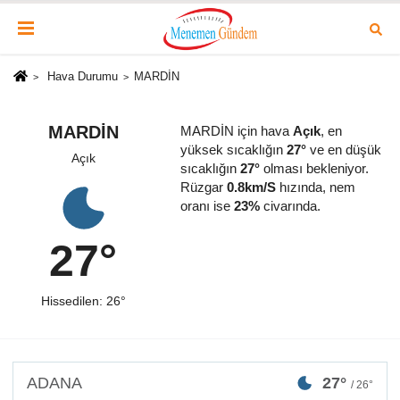
Hava Durumu
MARDİN
MARDİN
MARDİN için hava
Açık
, en
yüksek sıcaklığın
27°
ve en düşük
Açık
sıcaklığın
27°
olması bekleniyor.
Rüzgar
0.8km/S
hızında, nem
oranı ise
23%
civarında.
27°
Hissedilen: 26°
ADANA
27°
/ 26°