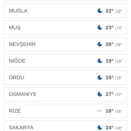
MUĞLA
22°
/ 22°
MUŞ
23°
/ 23°
NEVŞEHİR
26°
/ 26°
NİĞDE
19°
/ 19°
ORDU
15°
/ 15°
OSMANİYE
27°
/ 27°
RİZE
16°
/ 16°
SAKARYA
24°
/ 24°