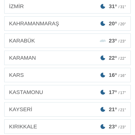
İZMİR
31°
/ 31°
KAHRAMANMARAŞ
20°
/ 20°
KARABÜK
23°
/ 23°
KARAMAN
22°
/ 22°
KARS
16°
/ 16°
KASTAMONU
17°
/ 17°
KAYSERİ
21°
/ 21°
KIRIKKALE
23°
/ 23°