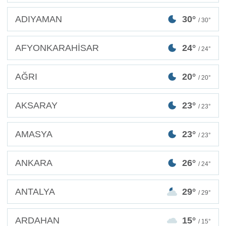
ADIYAMAN
30°
/ 30°
AFYONKARAHİSAR
24°
/ 24°
AĞRI
20°
/ 20°
AKSARAY
23°
/ 23°
AMASYA
23°
/ 23°
ANKARA
26°
/ 24°
ANTALYA
29°
/ 29°
ARDAHAN
15°
/ 15°