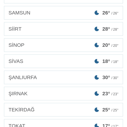
SAMSUN
26°
/ 26°
SİİRT
28°
/ 28°
SİNOP
20°
/ 20°
SİVAS
18°
/ 18°
ŞANLIURFA
30°
/ 30°
ŞIRNAK
23°
/ 23°
TEKİRDAĞ
25°
/ 25°
TOKAT
17°
/ 17°