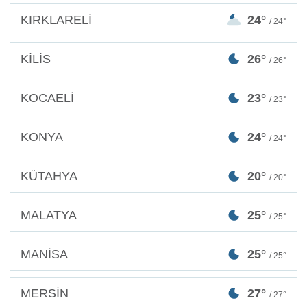
KIRKLARELİ
24°
/ 24°
KİLİS
26°
/ 26°
KOCAELİ
23°
/ 23°
KONYA
24°
/ 24°
KÜTAHYA
20°
/ 20°
MALATYA
25°
/ 25°
MANİSA
25°
/ 25°
MERSİN
27°
/ 27°