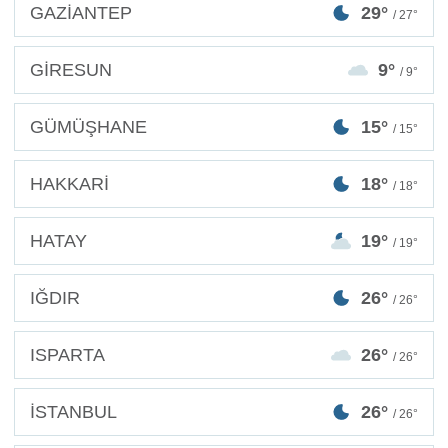
GAZİANTEP
29°
/ 27°
GİRESUN
9°
/ 9°
GÜMÜŞHANE
15°
/ 15°
HAKKARİ
18°
/ 18°
HATAY
19°
/ 19°
IĞDIR
26°
/ 26°
ISPARTA
26°
/ 26°
İSTANBUL
26°
/ 26°