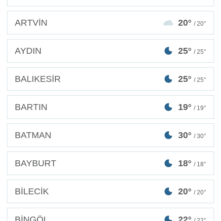
ARTVİN
20°
/ 20°
AYDIN
25°
/ 25°
BALIKESİR
25°
/ 25°
BARTIN
19°
/ 19°
BATMAN
30°
/ 30°
BAYBURT
18°
/ 18°
BİLECİK
20°
/ 20°
BİNGÖL
22°
/ 22°