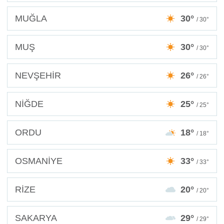
MUĞLA
30°
/ 30°
MUŞ
30°
/ 30°
NEVŞEHİR
26°
/ 26°
NİĞDE
25°
/ 25°
ORDU
18°
/ 18°
OSMANİYE
33°
/ 33°
RİZE
20°
/ 20°
SAKARYA
29°
/ 29°