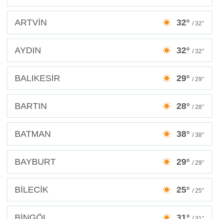
ARTVİN
32°
/ 32°
AYDIN
32°
/ 32°
BALIKESİR
29°
/ 29°
BARTIN
28°
/ 28°
BATMAN
38°
/ 38°
BAYBURT
29°
/ 29°
BİLECİK
25°
/ 25°
BİNGÖL
31°
/ 31°