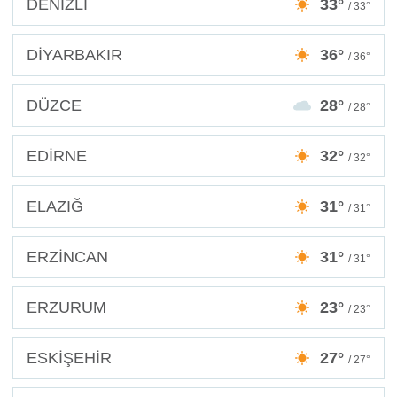
DENİZLİ
33°
/ 33°
DİYARBAKIR
36°
/ 36°
DÜZCE
28°
/ 28°
EDİRNE
32°
/ 32°
ELAZIĞ
31°
/ 31°
ERZİNCAN
31°
/ 31°
ERZURUM
23°
/ 23°
ESKİŞEHİR
27°
/ 27°