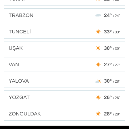
TRABZON
24°
/ 24°
TUNCELİ
33°
/ 33°
UŞAK
30°
/ 30°
VAN
27°
/ 27°
YALOVA
30°
/ 28°
YOZGAT
26°
/ 26°
ZONGULDAK
28°
/ 28°