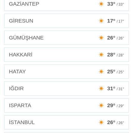
GAZİANTEP
33°
/ 33°
GİRESUN
17°
/ 17°
GÜMÜŞHANE
26°
/ 26°
HAKKARİ
28°
/ 28°
HATAY
25°
/ 25°
IĞDIR
31°
/ 31°
ISPARTA
29°
/ 29°
İSTANBUL
26°
/ 26°