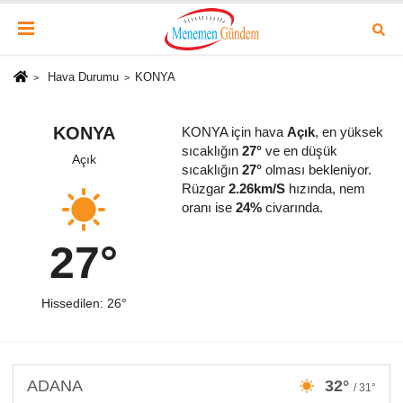
Hava Durumu
KONYA
KONYA
KONYA için hava
Açık
, en yüksek
sıcaklığın
27°
ve en düşük
Açık
sıcaklığın
27°
olması bekleniyor.
Rüzgar
2.26km/S
hızında, nem
oranı ise
24%
civarında.
27°
Hissedilen: 26°
ADANA
32°
/ 31°