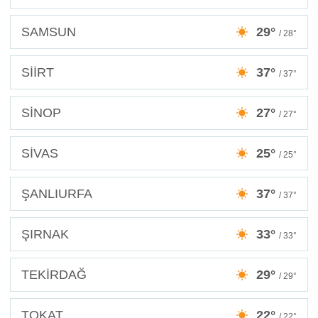
SAMSUN
29°
/ 28°
SİİRT
37°
/ 37°
SİNOP
27°
/ 27°
SİVAS
25°
/ 25°
ŞANLIURFA
37°
/ 37°
ŞIRNAK
33°
/ 33°
TEKİRDAĞ
29°
/ 29°
TOKAT
22°
/ 22°