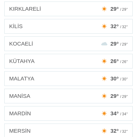
KIRKLARELİ
29°
/ 29°
KİLİS
32°
/ 32°
KOCAELİ
29°
/ 29°
KÜTAHYA
26°
/ 26°
MALATYA
30°
/ 30°
MANİSA
29°
/ 29°
MARDİN
34°
/ 34°
MERSİN
32°
/ 32°