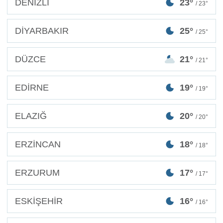
DENİZLİ
23°
/ 23°
DİYARBAKIR
25°
/ 25°
DÜZCE
21°
/ 21°
EDİRNE
19°
/ 19°
ELAZIĞ
20°
/ 20°
ERZİNCAN
18°
/ 18°
ERZURUM
17°
/ 17°
ESKİŞEHİR
16°
/ 16°