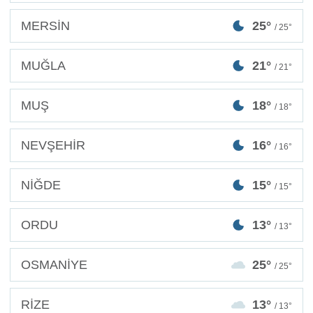
MERSİN
25°
/ 25°
MUĞLA
21°
/ 21°
MUŞ
18°
/ 18°
NEVŞEHİR
16°
/ 16°
NİĞDE
15°
/ 15°
ORDU
13°
/ 13°
OSMANİYE
25°
/ 25°
RİZE
13°
/ 13°