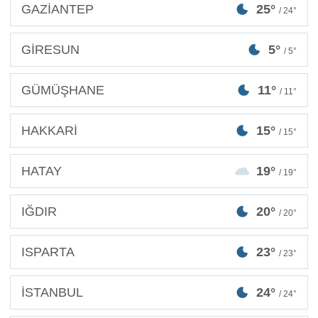
GAZİANTEP
25°
/ 24°
GİRESUN
5°
/ 5°
GÜMÜŞHANE
11°
/ 11°
HAKKARİ
15°
/ 15°
HATAY
19°
/ 19°
IĞDIR
20°
/ 20°
ISPARTA
23°
/ 23°
İSTANBUL
24°
/ 24°