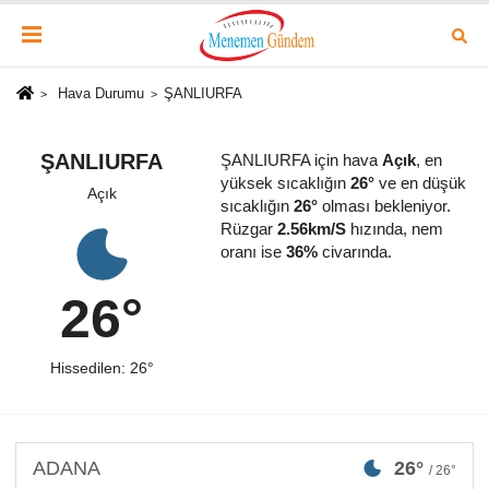
Hava Durumu
ŞANLIURFA
ŞANLIURFA
ŞANLIURFA için hava
Açık
, en
yüksek sıcaklığın
26°
ve en düşük
Açık
sıcaklığın
26°
olması bekleniyor.
Rüzgar
2.56km/S
hızında, nem
oranı ise
36%
civarında.
26°
Hissedilen: 26°
ADANA
26°
/ 26°