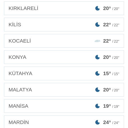
KIRKLARELİ
20°
/ 20°
KİLİS
22°
/ 22°
KOCAELİ
22°
/ 22°
KONYA
20°
/ 20°
KÜTAHYA
15°
/ 15°
MALATYA
20°
/ 20°
MANİSA
19°
/ 19°
MARDİN
24°
/ 24°