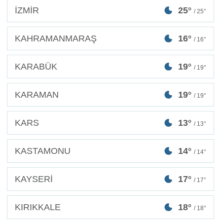
İZMİR
25°
/ 25°
KAHRAMANMARAŞ
16°
/ 16°
KARABÜK
19°
/ 19°
KARAMAN
19°
/ 19°
KARS
13°
/ 13°
KASTAMONU
14°
/ 14°
KAYSERİ
17°
/ 17°
KIRIKKALE
18°
/ 18°