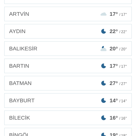
ARTVİN
17°
/ 17°
AYDIN
22°
/ 22°
BALIKESİR
20°
/ 20°
BARTIN
17°
/ 17°
BATMAN
27°
/ 27°
BAYBURT
14°
/ 14°
BİLECİK
16°
/ 16°
BİNGÖL
19°
/ 19°