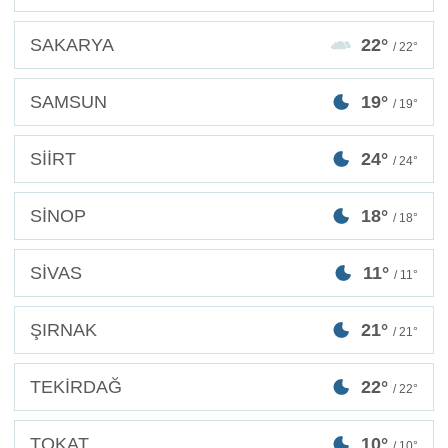
SAKARYA
22°
/ 22°
SAMSUN
19°
/ 19°
SİİRT
24°
/ 24°
SİNOP
18°
/ 18°
SİVAS
11°
/ 11°
ŞIRNAK
21°
/ 21°
TEKİRDAĞ
22°
/ 22°
TOKAT
10°
/ 10°