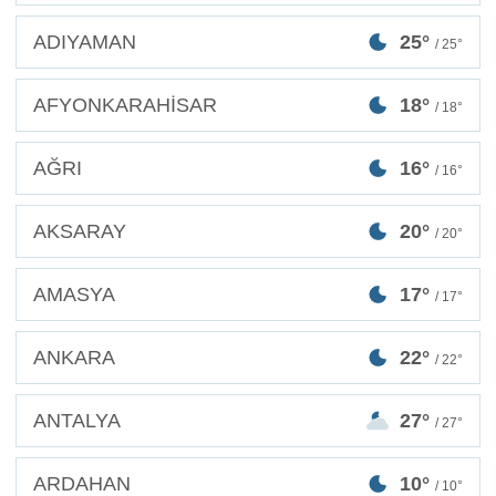
ADIYAMAN
25°
/ 25°
AFYONKARAHİSAR
18°
/ 18°
AĞRI
16°
/ 16°
AKSARAY
20°
/ 20°
AMASYA
17°
/ 17°
ANKARA
22°
/ 22°
ANTALYA
27°
/ 27°
ARDAHAN
10°
/ 10°