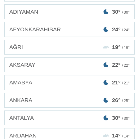
ADIYAMAN
30°
/ 30°
AFYONKARAHİSAR
24°
/ 24°
AĞRI
19°
/ 19°
AKSARAY
22°
/ 22°
AMASYA
21°
/ 21°
ANKARA
26°
/ 25°
ANTALYA
30°
/ 30°
ARDAHAN
14°
/ 14°