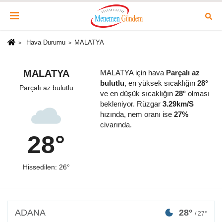
Hava Durumu
MALATYA
MALATYA
MALATYA için hava
Parçalı az
bulutlu
, en yüksek sıcaklığın
28°
Parçalı az bulutlu
ve en düşük sıcaklığın
28°
olması
bekleniyor. Rüzgar
3.29km/S
hızında, nem oranı ise
27%
civarında.
28°
Hissedilen: 26°
ADANA
28°
/ 27°