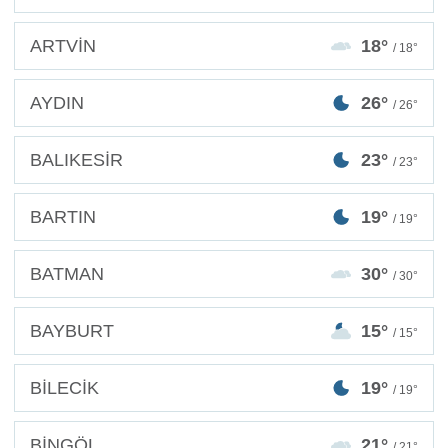
ARTVİN
18°
/ 18°
AYDIN
26°
/ 26°
BALIKESİR
23°
/ 23°
BARTIN
19°
/ 19°
BATMAN
30°
/ 30°
BAYBURT
15°
/ 15°
BİLECİK
19°
/ 19°
BİNGÖL
21°
/ 21°