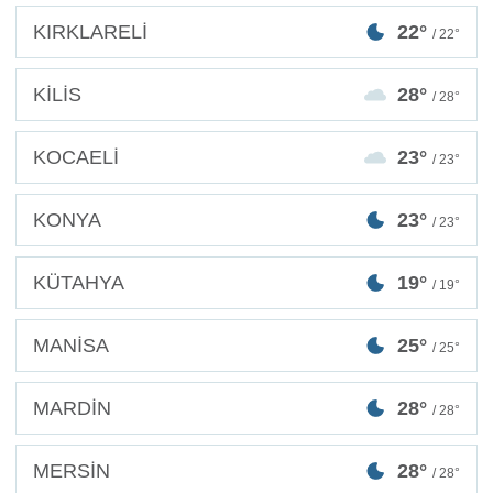
KIRKLARELİ
22°
/ 22°
KİLİS
28°
/ 28°
KOCAELİ
23°
/ 23°
KONYA
23°
/ 23°
KÜTAHYA
19°
/ 19°
MANİSA
25°
/ 25°
MARDİN
28°
/ 28°
MERSİN
28°
/ 28°