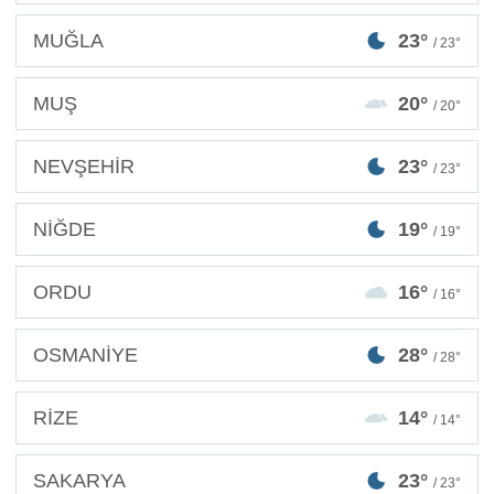
MUĞLA
23°
/ 23°
MUŞ
20°
/ 20°
NEVŞEHİR
23°
/ 23°
NİĞDE
19°
/ 19°
ORDU
16°
/ 16°
OSMANİYE
28°
/ 28°
RİZE
14°
/ 14°
SAKARYA
23°
/ 23°