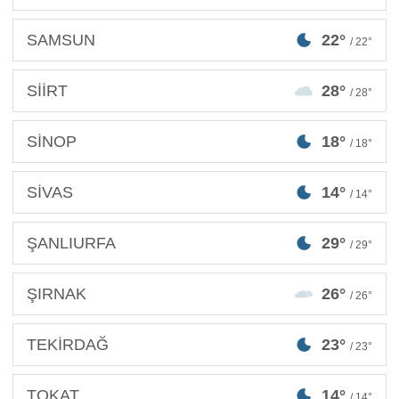
SAMSUN
22°
/ 22°
SİİRT
28°
/ 28°
SİNOP
18°
/ 18°
SİVAS
14°
/ 14°
ŞANLIURFA
29°
/ 29°
ŞIRNAK
26°
/ 26°
TEKİRDAĞ
23°
/ 23°
TOKAT
14°
/ 14°