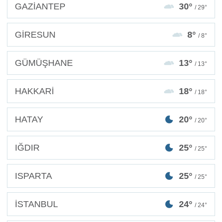
GAZİANTEP
30°
/ 29°
GİRESUN
8°
/ 8°
GÜMÜŞHANE
13°
/ 13°
HAKKARİ
18°
/ 18°
HATAY
20°
/ 20°
IĞDIR
25°
/ 25°
ISPARTA
25°
/ 25°
İSTANBUL
24°
/ 24°