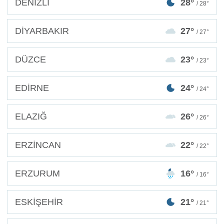
DENİZLİ
28°
/ 28°
DİYARBAKIR
27°
/ 27°
DÜZCE
23°
/ 23°
EDİRNE
24°
/ 24°
ELAZIĞ
26°
/ 26°
ERZİNCAN
22°
/ 22°
ERZURUM
16°
/ 16°
ESKİŞEHİR
21°
/ 21°