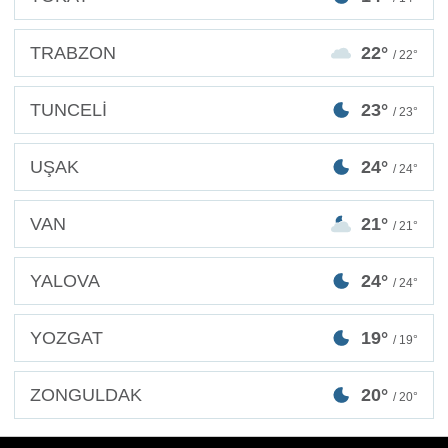
TRABZON
22°
/ 22°
TUNCELİ
23°
/ 23°
UŞAK
24°
/ 24°
VAN
21°
/ 21°
YALOVA
24°
/ 24°
YOZGAT
19°
/ 19°
ZONGULDAK
20°
/ 20°