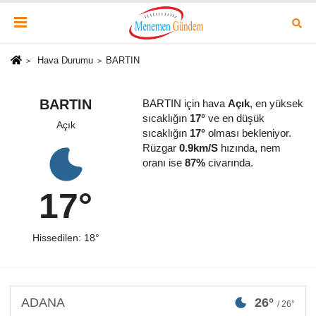
Hava Durumu
BARTIN
BARTIN
BARTIN için hava
Açık
, en yüksek
sıcaklığın
17°
ve en düşük
Açık
sıcaklığın
17°
olması bekleniyor.
Rüzgar
0.9km/S
hızında, nem
oranı ise
87%
civarında.
17°
Hissedilen: 18°
ADANA
26°
/ 26°