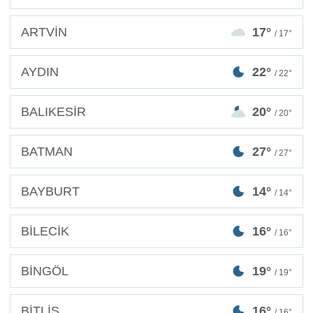
ARTVİN
17°
/ 17°
AYDIN
22°
/ 22°
BALIKESİR
20°
/ 20°
BATMAN
27°
/ 27°
BAYBURT
14°
/ 14°
BİLECİK
16°
/ 16°
BİNGÖL
19°
/ 19°
BİTLİS
16°
/ 16°