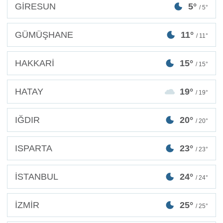
GİRESUN
5°
/ 5°
GÜMÜŞHANE
11°
/ 11°
HAKKARİ
15°
/ 15°
HATAY
19°
/ 19°
IĞDIR
20°
/ 20°
ISPARTA
23°
/ 23°
İSTANBUL
24°
/ 24°
İZMİR
25°
/ 25°