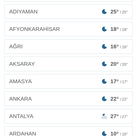
ADIYAMAN
25°
/ 25°
AFYONKARAHİSAR
18°
/ 18°
AĞRI
16°
/ 16°
AKSARAY
20°
/ 20°
AMASYA
17°
/ 17°
ANKARA
22°
/ 22°
ANTALYA
27°
/ 27°
ARDAHAN
10°
/ 10°