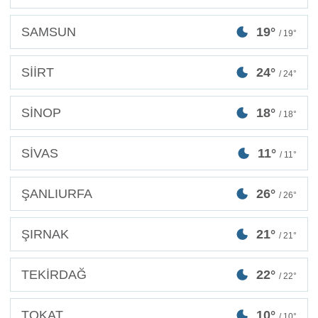
SAMSUN
19°
/ 19°
SİİRT
24°
/ 24°
SİNOP
18°
/ 18°
SİVAS
11°
/ 11°
ŞANLIURFA
26°
/ 26°
ŞIRNAK
21°
/ 21°
TEKİRDAĞ
22°
/ 22°
TOKAT
10°
/ 10°