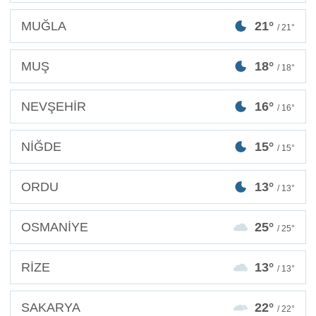
MUĞLA
21°
/ 21°
MUŞ
18°
/ 18°
NEVŞEHİR
16°
/ 16°
NİĞDE
15°
/ 15°
ORDU
13°
/ 13°
OSMANİYE
25°
/ 25°
RİZE
13°
/ 13°
SAKARYA
22°
/ 22°