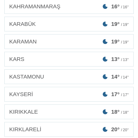
KAHRAMANMARAŞ
16°
/ 16°
KARABÜK
19°
/ 19°
KARAMAN
19°
/ 19°
KARS
13°
/ 13°
KASTAMONU
14°
/ 14°
KAYSERİ
17°
/ 17°
KIRIKKALE
18°
/ 18°
KIRKLARELİ
20°
/ 20°