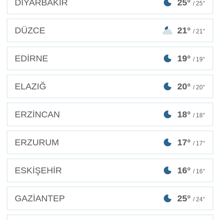
DİYARBAKIR
25°
/ 25°
DÜZCE
21°
/ 21°
EDİRNE
19°
/ 19°
ELAZIĞ
20°
/ 20°
ERZİNCAN
18°
/ 18°
ERZURUM
17°
/ 17°
ESKİŞEHİR
16°
/ 16°
GAZİANTEP
25°
/ 24°