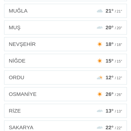
MUĞLA
21°
/ 21°
MUŞ
20°
/ 20°
NEVŞEHİR
18°
/ 18°
NİĞDE
15°
/ 15°
ORDU
12°
/ 12°
OSMANİYE
26°
/ 26°
RİZE
13°
/ 13°
SAKARYA
22°
/ 22°