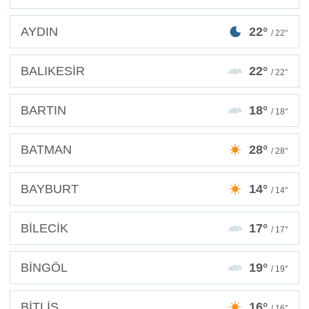
AYDIN
22°
/ 22°
BALIKESİR
22°
/ 22°
BARTIN
18°
/ 18°
BATMAN
28°
/ 28°
BAYBURT
14°
/ 14°
BİLECİK
17°
/ 17°
BİNGÖL
19°
/ 19°
BİTLİS
16°
/ 16°