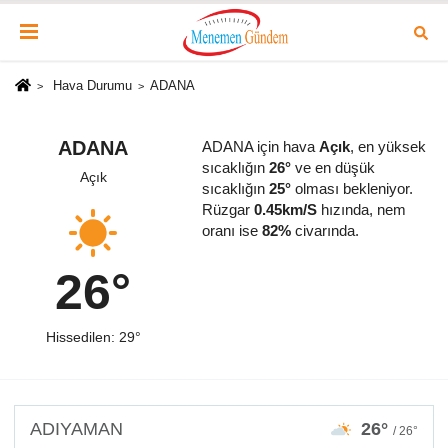
Hava Durumu
ADANA
ADANA
ADANA için hava
Açık
, en yüksek
sıcaklığın
26°
ve en düşük
Açık
sıcaklığın
25°
olması bekleniyor.
Rüzgar
0.45km/S
hızında, nem
oranı ise
82%
civarında.
26°
Hissedilen: 29°
ADIYAMAN
26°
/ 26°