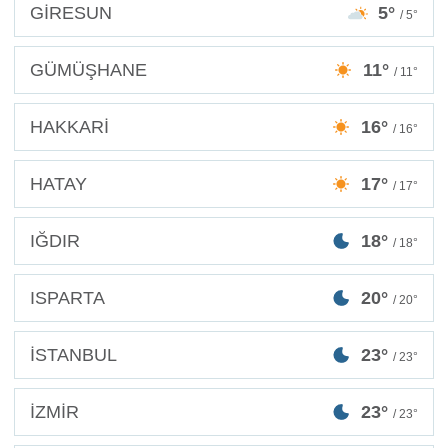
GİRESUN
5°
/ 5°
GÜMÜŞHANE
11°
/ 11°
HAKKARİ
16°
/ 16°
HATAY
17°
/ 17°
IĞDIR
18°
/ 18°
ISPARTA
20°
/ 20°
İSTANBUL
23°
/ 23°
İZMİR
23°
/ 23°