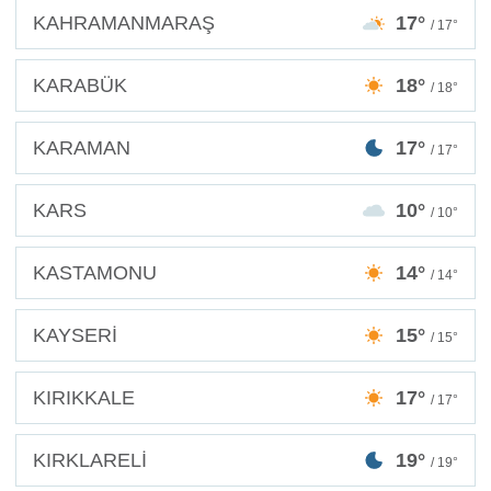
KAHRAMANMARAŞ
17°
/ 17°
KARABÜK
18°
/ 18°
KARAMAN
17°
/ 17°
KARS
10°
/ 10°
KASTAMONU
14°
/ 14°
KAYSERİ
15°
/ 15°
KIRIKKALE
17°
/ 17°
KIRKLARELİ
19°
/ 19°