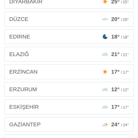
DİYARBAKIR
25°
/ 25°
DÜZCE
20°
/ 20°
EDİRNE
18°
/ 18°
ELAZIĞ
21°
/ 21°
ERZİNCAN
17°
/ 17°
ERZURUM
12°
/ 12°
ESKİŞEHİR
17°
/ 17°
GAZİANTEP
24°
/ 24°