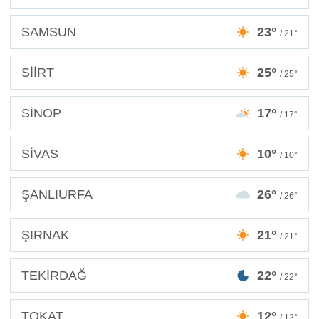
SAMSUN
23°
/ 21°
SİİRT
25°
/ 25°
SİNOP
17°
/ 17°
SİVAS
10°
/ 10°
ŞANLIURFA
26°
/ 26°
ŞIRNAK
21°
/ 21°
TEKİRDAĞ
22°
/ 22°
TOKAT
12°
/ 12°