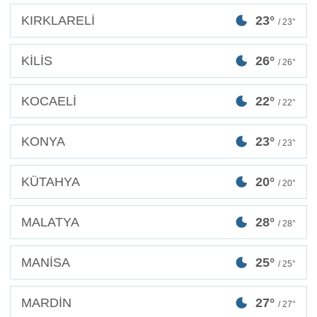
KIRKLARELİ
23°
/ 23°
KİLİS
26°
/ 26°
KOCAELİ
22°
/ 22°
KONYA
23°
/ 23°
KÜTAHYA
20°
/ 20°
MALATYA
28°
/ 28°
MANİSA
25°
/ 25°
MARDİN
27°
/ 27°