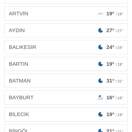
ARTVİN
19°
/ 19°
AYDIN
27°
/ 27°
BALIKESİR
24°
/ 24°
BARTIN
19°
/ 19°
BATMAN
31°
/ 31°
BAYBURT
16°
/ 16°
BİLECİK
19°
/ 19°
BİNGÖL
21°
/ 21°