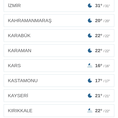
İZMİR
31°
/ 31°
KAHRAMANMARAŞ
20°
/ 20°
KARABÜK
22°
/ 22°
KARAMAN
22°
/ 22°
KARS
16°
/ 16°
KASTAMONU
17°
/ 17°
KAYSERİ
21°
/ 21°
KIRIKKALE
22°
/ 22°