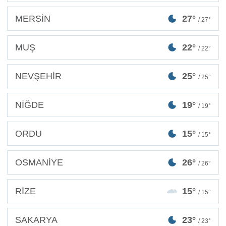
MERSİN
27°
/ 27°
MUŞ
22°
/ 22°
NEVŞEHİR
25°
/ 25°
NİĞDE
19°
/ 19°
ORDU
15°
/ 15°
OSMANİYE
26°
/ 26°
RİZE
15°
/ 15°
SAKARYA
23°
/ 23°