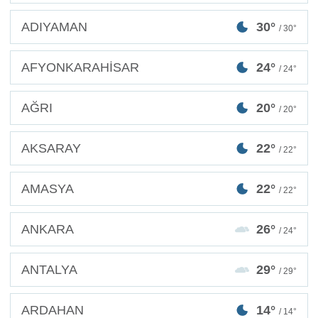
ADIYAMAN
30°
/ 30°
AFYONKARAHİSAR
24°
/ 24°
AĞRI
20°
/ 20°
AKSARAY
22°
/ 22°
AMASYA
22°
/ 22°
ANKARA
26°
/ 24°
ANTALYA
29°
/ 29°
ARDAHAN
14°
/ 14°