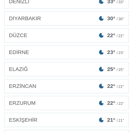
DENİZLİ
33°
/ 33°
DİYARBAKIR
30°
/ 30°
DÜZCE
22°
/ 22°
EDİRNE
23°
/ 23°
ELAZIĞ
25°
/ 25°
ERZİNCAN
22°
/ 22°
ERZURUM
22°
/ 22°
ESKİŞEHİR
21°
/ 21°