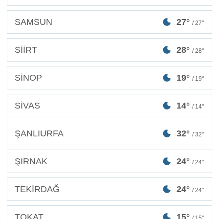
SAMSUN
27°
/ 27°
SİİRT
28°
/ 28°
SİNOP
19°
/ 19°
SİVAS
14°
/ 14°
ŞANLIURFA
32°
/ 32°
ŞIRNAK
24°
/ 24°
TEKİRDAĞ
24°
/ 24°
TOKAT
15°
/ 15°