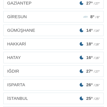
GAZİANTEP
27°
/ 27°
GİRESUN
8°
/ 8°
GÜMÜŞHANE
14°
/ 14°
HAKKARİ
18°
/ 18°
HATAY
16°
/ 16°
IĞDIR
27°
/ 27°
ISPARTA
26°
/ 26°
İSTANBUL
25°
/ 25°