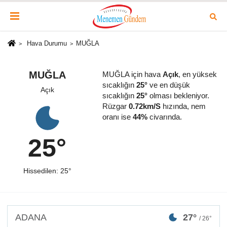
Hava Durumu
MUĞLA
MUĞLA
MUĞLA için hava
Açık
, en yüksek
sıcaklığın
25°
ve en düşük
Açık
sıcaklığın
25°
olması bekleniyor.
Rüzgar
0.72km/S
hızında, nem
oranı ise
44%
civarında.
25°
Hissedilen: 25°
ADANA
27°
/ 26°