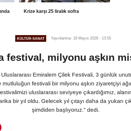
ında
Krize karşı 25 liralık sofra
Yayınlanma: 18 Mayıs 2026 - 13:55
KÜLTÜR-SANAT
a festival, milyonu aşkın mis
uslararası Emiralem Çilek Festivali, 3 günlük unu
ve mutluluğun festivali bir milyonu aşkın ziyaretçiyi 
tivalimizi uluslararası seviyeye çıkardığımız, alanım
harika bir yıl oldu. Gelecek yıl çıtayı daha da yukarı 
şimdiden başlıyoruz." dedi.