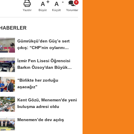
A
A
Büyüt
Küçült
Yazdır
Yorumlar
 HABERLER
Gümrükçü’den Güç’e sert
çıkış: “CHP’nin oylarını
cebine...
İzmir Fen Lisesi Öğrencisi
Barkın Özsoy'dan Büyük
Başarı
“Birlikte her zorluğu
aşacağız”
Kent Gözü, Menemen'de yeni
buluşma adresi oldu
Menemen’de dev açılış