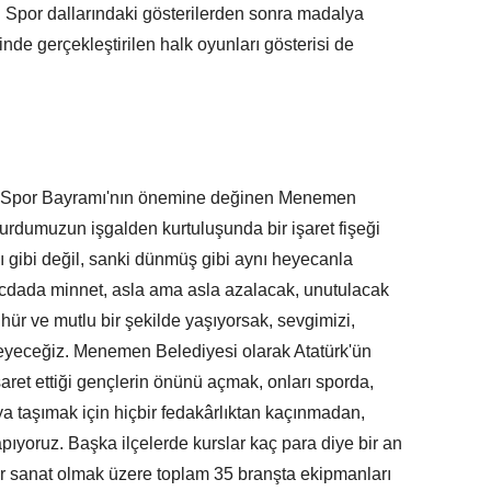
di. Spor dallarındaki gösterilerden sonra madalya
alinde gerçekleştirilen halk oyunları gösterisi de
ve Spor Bayramı'nın önemine değinen Menemen
rdumuzun işgalden kurtuluşunda bir işaret fişeği
ılı gibi değil, sanki dünmüş gibi aynı heyecanla
ecdada minnet, asla ama asla azalacak, unutulacak
 hür ve mutlu bir şekilde yaşıyorsak, sevgimizi,
eyeceğiz. Menemen Belediyesi olarak Atatürk'ün
şaret ettiği gençlerin önünü açmak, onları sporda,
aya taşımak için hiçbir fedakârlıktan kaçınmadan,
apıyoruz. Başka ilçelerde kurslar kaç para diye bir an
r sanat olmak üzere toplam 35 branşta ekipmanları