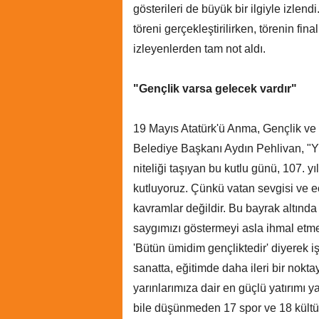
gösterileri de büyük bir ilgiyle izlen
töreni gerçekleştirilirken, törenin fin
izleyenlerden tam not aldı.
"Gençlik varsa gelecek vardır"
19 Mayıs Atatürk'ü Anma, Gençlik 
Belediye Başkanı Aydın Pehlivan, "Yu
niteliği taşıyan bu kutlu günü, 107. y
kutluyoruz. Çünkü vatan sevgisi ve 
kavramlar değildir. Bu bayrak altında
saygımızı göstermeyi asla ihmal etm
'Bütün ümidim gençliktedir' diyerek i
sanatta, eğitimde daha ileri bir nokt
yarınlarımıza dair en güçlü yatırımı y
bile düşünmeden 17 spor ve 18 kültü