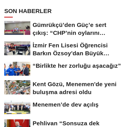
SON HABERLER
Gümrükçü’den Güç’e sert
çıkış: “CHP’nin oylarını
cebine...
İzmir Fen Lisesi Öğrencisi
Barkın Özsoy'dan Büyük
Başarı
“Birlikte her zorluğu aşacağız”
Kent Gözü, Menemen'de yeni
buluşma adresi oldu
Menemen’de dev açılış
Pehlivan “Sonsuza dek