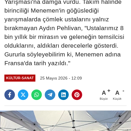
Yarışması'na damga vurdu. Takım halinde
birinciliği Menemen'in göğüslediği
yarışmalarda çömlek ustalarını yalnız
bırakmayan Aydın Pehlivan, "Ustalarımız 8
bin yıllık bir mirasın ve geleneğin temsilcisi
olduklarını, aldıkları derecelerle gösterdi.
Gururla söyleyebilirim ki, Menemen adına
Fransa'da tarih yazıldı."
25 Mayıs 2026 - 12:09
KÜLTÜR-SANAT
A
A
Büyüt
Küçült