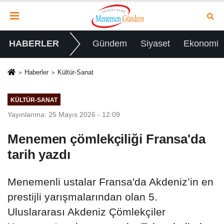
HABERLER
Gündem
Siyaset
Ekonomi
Haberler
Kültür-Sanat
KÜLTÜR-SANAT
Yayınlanma: 25 Mayıs 2026 - 12:09
Menemen çömlekçiliği Fransa'da
tarih yazdı
Menemenli ustalar Fransa'da Akdeniz’in en
prestijli yarışmalarından olan 5.
Uluslararası Akdeniz Çömlekçiler