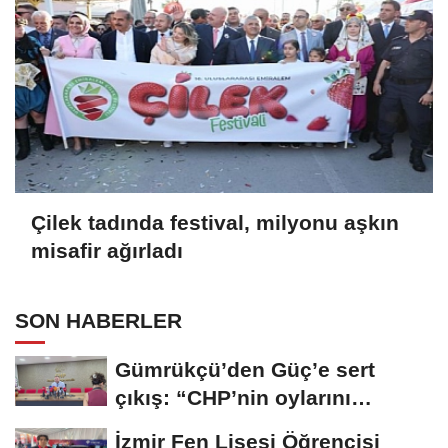
Çilek tadında festival, milyonu aşkın
misafir ağırladı
SON HABERLER
Gümrükçü’den Güç’e sert
çıkış: “CHP’nin oylarını
cebine...
İzmir Fen Lisesi Öğrencisi