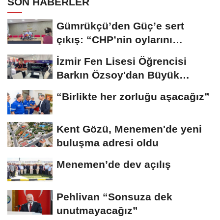
SON HABERLER
Gümrükçü’den Güç’e sert
çıkış: “CHP’nin oylarını
cebine...
İzmir Fen Lisesi Öğrencisi
Barkın Özsoy'dan Büyük
Başarı
“Birlikte her zorluğu aşacağız”
Kent Gözü, Menemen'de yeni
buluşma adresi oldu
Menemen’de dev açılış
Pehlivan “Sonsuza dek
unutmayacağız”