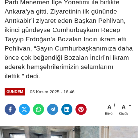
Parti Menemen İlçe Yönetimi ile birlikte
Ankara’ya gitti. Ziyaretinin ilk gününde
Anıtkabir’i ziyaret eden Başkan Pehlivan,
ikinci gündeyse Cumhurbaşkanı Recep
Tayyip Erdoğan’a Bozalan İnciri ikram etti.
Pehlivan, “Sayın Cumhurbaşkanımıza daha
önce çok beğendiği Bozalan İnciri’ni ikram
ederek hemşehrilerimizin selamlarını
ilettik.” dedi.
05 Kasım 2025 - 16:46
GÜNDEM
A
A
Büyüt
Küçült