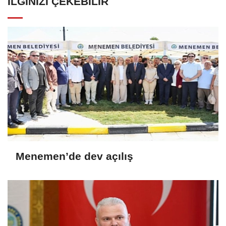
İLGINIZI ÇEKEBILIR
Menemen’de dev açılış